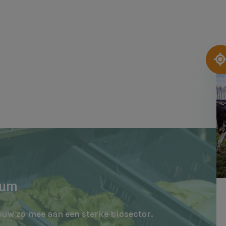
Af
rum
ouw zo mee aan een sterke biosector.