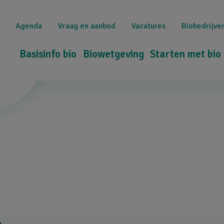
Overslaan
Top
en
Agenda
Vraag en aanbod
Vacatures
Biobedrijve
naar
navigation
de
Hoofdnavigatie
Basisinfo bio
Biowetgeving
Starten met bio
inhoud
gaan