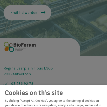
Ik wil lid worden
Regine Beerplein 1, bus E305
2018 Antwerpen
03 286 92 78
Cookies on this site
info@bioforum.be
By clicking “Accept All Cookies”, you agree to the storing of cookies on
your device to enhance site navigation, analyze site usage, and assist in