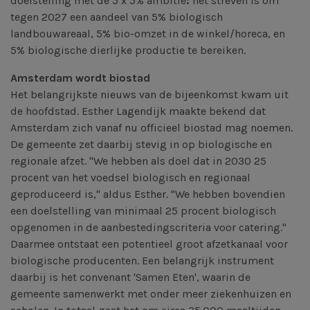
doelstelling met de
5 x 5% ambitie
:
het streven is om
tegen 2027 een aandeel van 5% biologisch
landbouwareaal, 5% bio-omzet in de winkel/horeca, en
5% biologische dierlijke productie te bereiken.
Amsterdam wordt biostad
Het belangrijkste nieuws van de bijeenkomst kwam uit
de hoofdstad. Esther Lagendijk maakte bekend dat
Amsterdam zich vanaf nu officieel biostad mag noemen.
De gemeente zet daarbij stevig in op biologische en
regionale afzet. "We hebben als doel dat in 2030 25
procent van het voedsel biologisch en regionaal
geproduceerd is," aldus Esther. "We hebben bovendien
een doelstelling van minimaal 25 procent biologisch
opgenomen in de aanbestedingscriteria voor catering."
Daarmee ontstaat een potentieel groot afzetkanaal voor
biologische producenten. Een belangrijk instrument
daarbij is het convenant 'Samen Eten', waarin de
gemeente samenwerkt met onder meer ziekenhuizen en