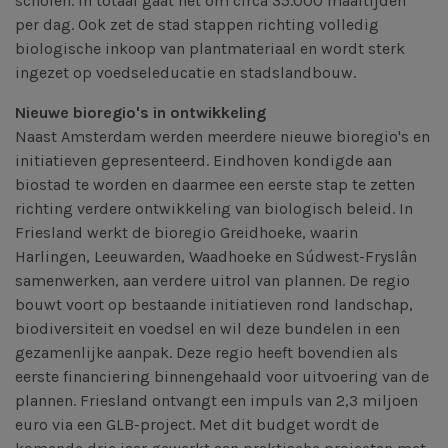
scholen. In totaal gaat het om circa 35.000 maaltijden
per dag. Ook zet de stad stappen richting volledig
biologische inkoop van plantmateriaal en wordt sterk
ingezet op voedseleducatie en stadslandbouw.
Nieuwe bioregio's in ontwikkeling
Naast Amsterdam werden meerdere nieuwe bioregio's en
initiatieven gepresenteerd. Eindhoven kondigde aan
biostad te worden en daarmee een eerste stap te zetten
richting verdere ontwikkeling van biologisch beleid. In
Friesland werkt de bioregio Greidhoeke, waarin
Harlingen, Leeuwarden, Waadhoeke en Súdwest-Fryslân
samenwerken, aan verdere uitrol van plannen. De regio
bouwt voort op bestaande initiatieven rond landschap,
biodiversiteit en voedsel en wil deze bundelen in een
gezamenlijke aanpak. Deze regio heeft bovendien als
eerste financiering binnengehaald voor uitvoering van de
plannen. Friesland ontvangt een impuls van 2,3 miljoen
euro via een GLB-project. Met dit budget wordt de