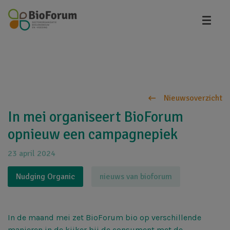
Overslaan
en
naar
de
inhoud
gaan
Nieuwsoverzicht
In mei organiseert BioForum
opnieuw een campagnepiek
23 april 2024
Nudging Organic
nieuws van bioforum
In de maand mei zet BioForum bio op verschillende
manieren in de kijker bij de consument met de