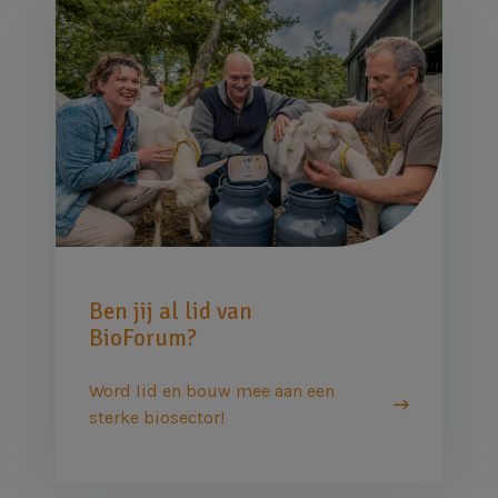
Afbeelding
Ben jij al lid van
BioForum?
Word lid en bouw mee aan een
sterke biosector!