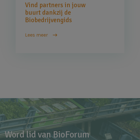
Vind partners in jouw
buurt dankzij de
Biobedrijvengids
Lees meer
Word lid van BioForum