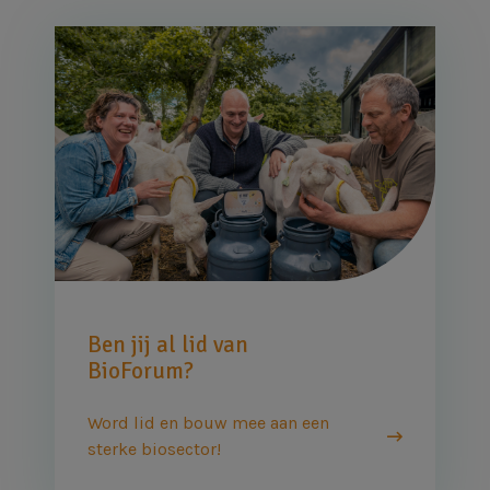
Afbeelding
Ben jij al lid van
BioForum?
Word lid en bouw mee aan een
sterke biosector!