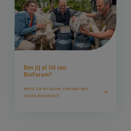
Ben jij al lid van
BioForum?
Word lid en bouw mee aan een
sterke biosector!