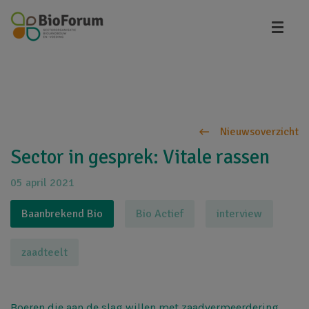
Overslaan
en
naar
de
inhoud
gaan
Nieuwsoverzicht
Sector in gesprek: Vitale rassen
05 april 2021
Baanbrekend Bio
Bio Actief
interview
zaadteelt
Boeren die aan de slag willen met zaadvermeerdering