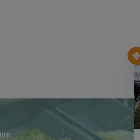
Af
rum