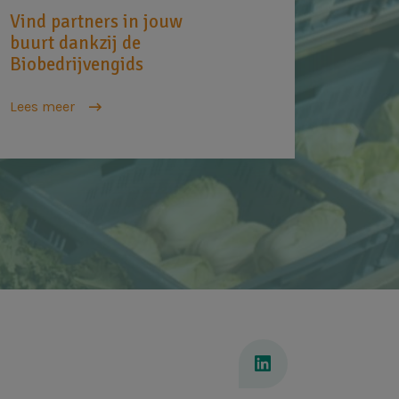
Vind partners in jouw
buurt dankzij de
Biobedrijvengids
Lees meer