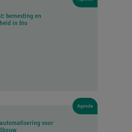
t: bemesting en
eid in bio
Agenda
 automatisering voor
ndbouw