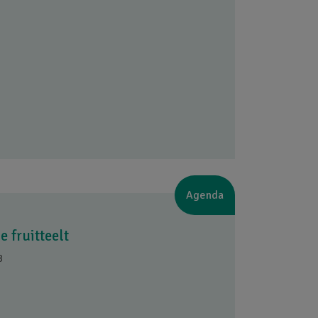
Agenda
 fruitteelt
3