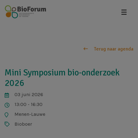
Overslaan
en
naar
de
inhoud
gaan
Terug naar agenda
Mini Symposium bio-onderzoek
2026
03 juni 2026
13:00 - 16:30
Menen-Lauwe
Bioboer