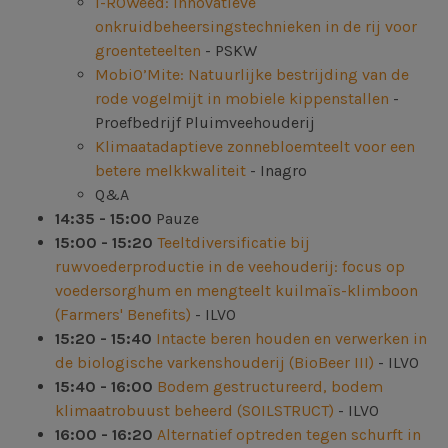
I-ROWeed: Innovatieve
onkruidbeheersingstechnieken in de rij voor
groenteteelten
- PSKW
MobiO’Mite: Natuurlijke bestrijding van de
rode vogelmijt in mobiele kippenstallen
-
Proefbedrijf Pluimveehouderij
Klimaatadaptieve zonnebloemteelt voor een
betere melkkwaliteit
- Inagro
Q&A
14:35 - 15:00
Pauze
15:00 - 15:20
Teeltdiversificatie bij
ruwvoederproductie in de veehouderij: focus op
voedersorghum en mengteelt kuilmaïs-klimboon
(Farmers' Benefits)
- ILVO
15:20 - 15:40
Intacte beren houden en verwerken in
de biologische varkenshouderij (BioBeer III)
- ILVO
15:40 - 16:00
Bodem gestructureerd, bodem
klimaatrobuust beheerd (SOILSTRUCT)
- ILVO
16:00 - 16:20
Alternatief optreden tegen schurft in