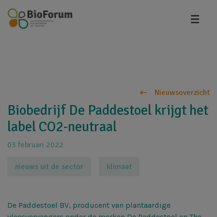
Overslaan
en
naar
de
inhoud
gaan
Nieuwsoverzicht
Biobedrijf De Paddestoel krijgt het
label CO2-neutraal
03 februari 2022
nieuws uit de sector
klimaat
De Paddestoel BV, producent van plantaardige
vleesvervangers onder de merken De Paddestoel en The