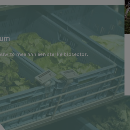
rum
ouw zo mee aan een sterke biosector.