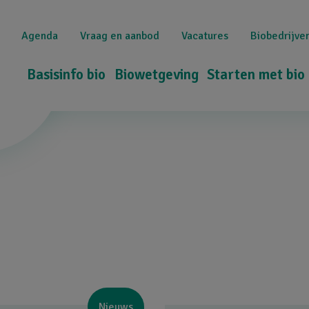
Overslaan
Top
en
Agenda
Vraag en aanbod
Vacatures
Biobedrijve
naar
navigation
de
Hoofdnavigatie
Basisinfo bio
Biowetgeving
Starten met bio
inhoud
gaan
Nieuws