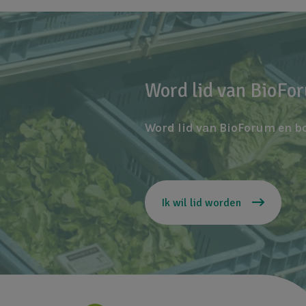
Word lid van BioFo
Word lid van BioForum en b
Ik wil lid worden