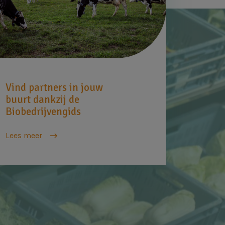
Vind partners in jouw
buurt dankzij de
Biobedrijvengids
Lees meer