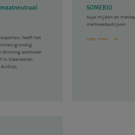
limaatneutraal
SOMEBIO
Soja mijden en metha
melkveebedrijven
experten, heeft het
Lees meer
Lummen grondig
De Winning aantonen
f in Vlaanderen
t.&nbsp;