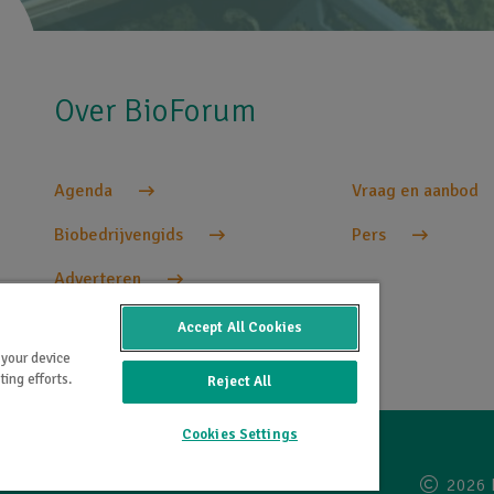
Over BioForum
Agenda
Vraag en aanbod
Biobedrijvengids
Pers
Adverteren
Accept All Cookies
 your device
ing efforts.
Reject All
Cookies Settings
2026 