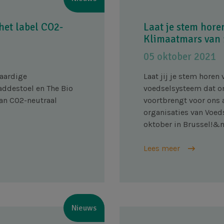
 het label CO2-
Laat je stem hore
Klimaatmars van 
05 oktober 2021
taardige
Laat jij je stem horen
addestoel en The Bio
voedselsysteem dat on
van CO2-neutraal
voortbrengt voor ons
organisaties van Voed
oktober in Brussel!&
Lees meer
Nieuws