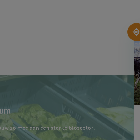
Af
rum
ouw zo mee aan een sterke biosector.