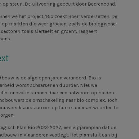
 op steun. De uitvoering gebeurt door Boerenbond.
nen we het project ‘Bio zoekt Boer’ verderzetten. De
aar op markten die weer groeien, zoals de biologische
sectoren zoals sierteelt en groen”, reageert
sens.
ext
dbouw is de afgelopen jaren veranderd. Bio is
 arbeid wordt schaarser en duurder. Nieuwe
che innovatie kunnen daar een antwoord op bieden.
andbouwers de omschakeling naar bio complex. Toch
ndbouwers klaarstaan om op hun manier antwoorden te
orgen.
tegisch Plan Bio 2023-2027, een vijfjarenplan dat de
ndbouw in Vlaanderen vastlegt. Het plan sluit aan bij