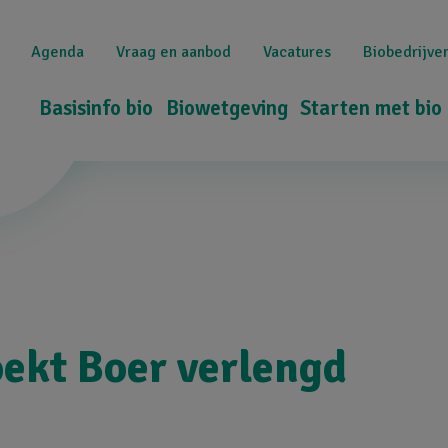
Overslaan
Top
en
Agenda
Vraag en aanbod
Vacatures
Biobedrijve
naar
navigation
de
Hoofdnavigatie
Basisinfo bio
Biowetgeving
Starten met bio
inhoud
gaan
oekt Boer verlengd