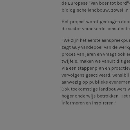
de Europese "Van boer tot bord"-
biologische landbouw, zowel in 
Het project wordt gedragen door 
de sector verankerde consulente
“We zijn het eerste aanspreekpu
zegt Guy Vandepoel van de werk
proces van jaren en vraagt ook e
twijfels, maken we vanuit dit ge
Via een stappenplan en proacti
vervolgens geactiveerd. Sensibili
aanwezig op publieke evenemente
Ook toekomstige landbouwers wo
hoger onderwijs betrokken. Het d
informeren en inspireren.”