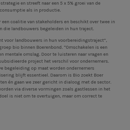
strategie en streeft naar een 5 x 5% groei van de
consumptie als in productie.
een coalitie van stakeholders en beschikt over twee in
n die landbouwers begeleiden in hun traject.
nt voor landbouwers in hun voorbereidingstraject”,
groep bio binnen Boerenbond. “Omschakelen is een
en mentale omslag. Door te luisteren naar vragen en
subsidieerde project het verschil voor ondernemers.
eve begeleiding op maat worden ondernemers
sering blijft essentieel. Daarom is Bio zoekt Boer
n én gaan we zeer gericht in dialoog met de sector.
rden via diverse vormingen zoals gastlessen in het
oel is niet om te overtuigen, maar om correct te