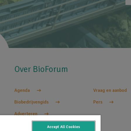
Over BioForum
Agenda
Vraag en aanbod
Biobedrijvengids
Pers
Adverteren
Accept All Cookies