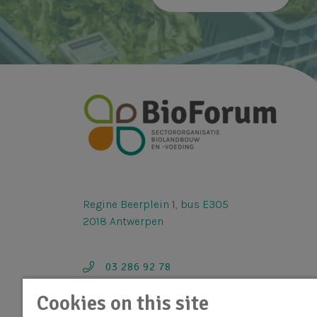
Regine Beerplein 1, bus E305
2018 Antwerpen
03 286 92 78
info@bioforum.be
Cookies on this site