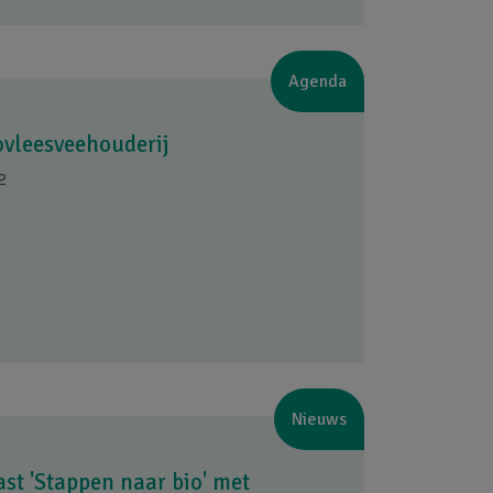
Agenda
ovleesveehouderij
2
Nieuws
ast 'Stappen naar bio' met