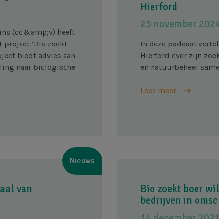
Hierford
25 november 202
uns (cd&amp;v) heeft
 project ‘Bio zoekt
In deze podcast vertel
oject biedt advies aan
Hierford over zijn zo
ling naar biologische
en natuurbeheer same
Lees meer
Nieuws
haal van
Bio zoekt boer wil
bedrijven in oms
14 december 202