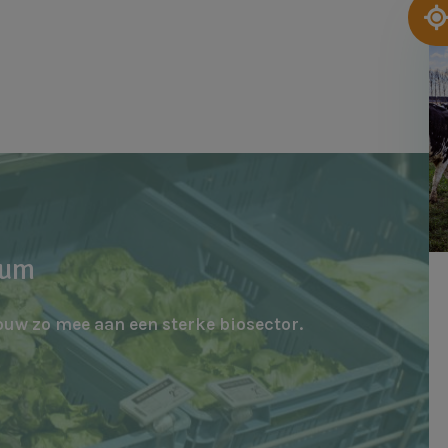
Af
rum
ouw zo mee aan een sterke biosector.