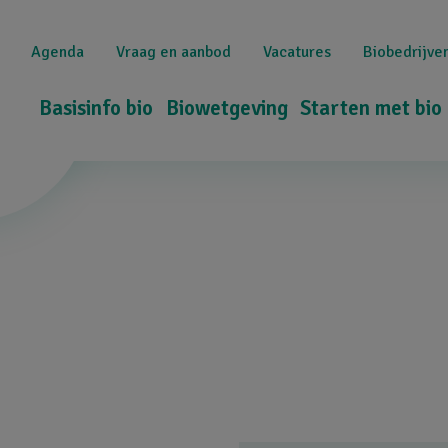
Overslaan
Top
en
Agenda
Vraag en aanbod
Vacatures
Biobedrijve
naar
navigation
de
Hoofdnavigatie
Basisinfo bio
Biowetgeving
Starten met bio
inhoud
gaan