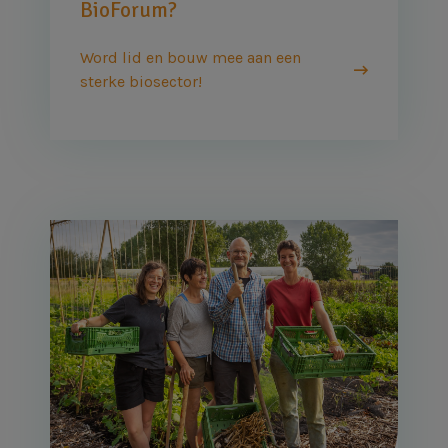
BioForum?
Word lid en bouw mee aan een
sterke biosector!
Afbeelding