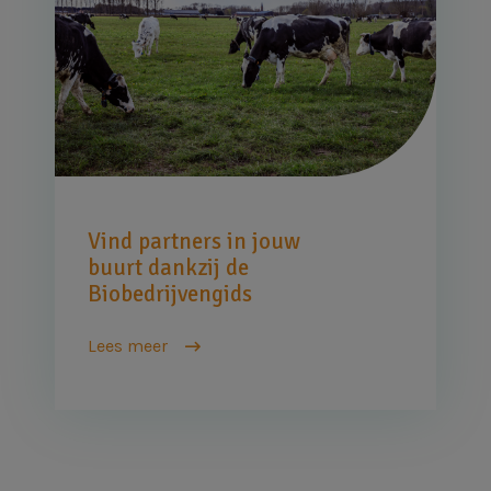
Vind partners in jouw
buurt dankzij de
Biobedrijvengids
Lees meer