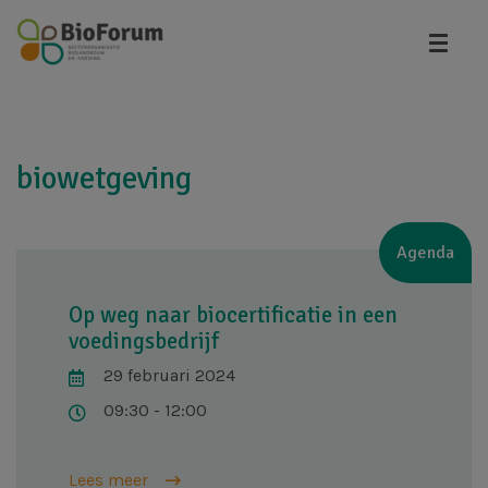
Overslaan
en
naar
de
inhoud
gaan
biowetgeving
Agenda
Op weg naar biocertificatie in een
voedingsbedrijf
29 februari 2024
09:30 - 12:00
Lees meer