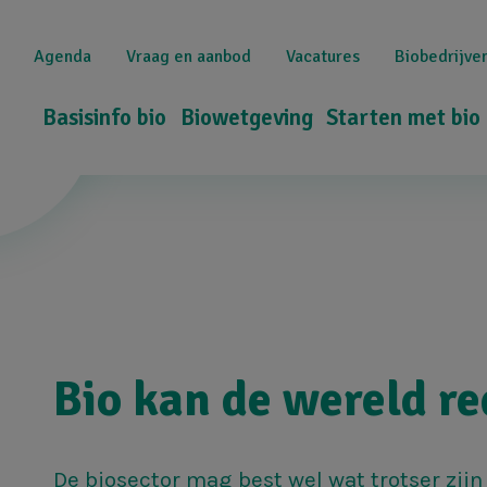
Overslaan
Top
en
Agenda
Vraag en aanbod
Vacatures
Biobedrijve
naar
navigation
de
Hoofdnavigatie
Basisinfo bio
Biowetgeving
Starten met bio
inhoud
gaan
Bio kan de wereld r
De biosector mag best wel wat trotser zijn