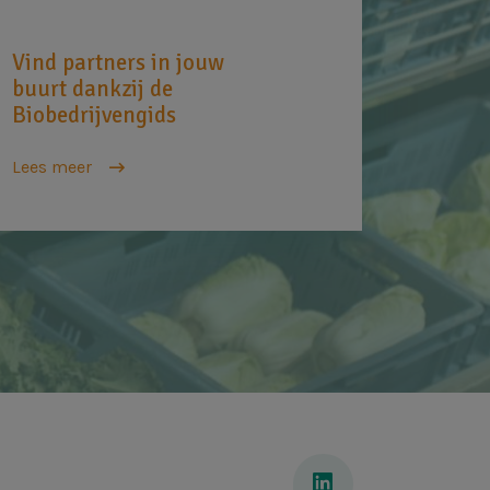
Vind partners in jouw
buurt dankzij de
Biobedrijvengids
Lees meer