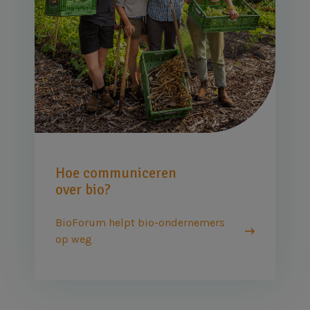
Hoe communiceren
over bio?
BioForum helpt bio-ondernemers
op weg