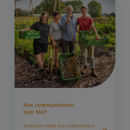
Afbeelding
Hoe communiceren
over bio?
BioForum helpt bio-ondernemers