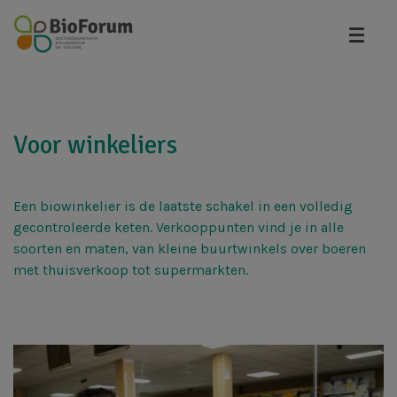
Overslaan
en
naar
de
inhoud
gaan
Voor winkeliers
Een biowinkelier is de laatste schakel in een volledig
gecontroleerde keten. Verkooppunten vind je in alle
soorten en maten, van kleine buurtwinkels over boeren
met thuisverkoop tot supermarkten.
Afbeelding